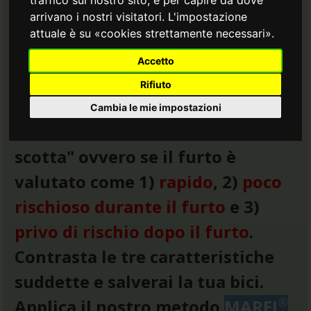
"scotta troppo".
arrivano i nostri visitatori. L'impostazione
attuale è su «cookies strettamente necessari».
Il furto della bici è un fenomeno
Accetto
molto complesso che noi
Rifiuto
studiamo dal 2006.
Cambia le mie impostazioni
Il ladro ruba la tua bici se "non
scotta" ovvero se il furto è
valutato come 1)
rapido
, 2)
poco
rischioso durante il furto
e 3)
privo di rischio dopo il furto
.
Contrasta le tre caratteristiche
suddette e salverai la tua bici.
®
Applica il nostro metodo
MARFI
,