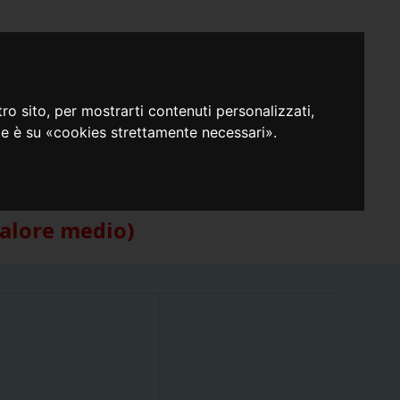
URTI
SHOPPING
SEZIONI
CONTATTI
ro sito, per mostrarti contenuti personalizzati,
(1)
tura identificativa
uale è su «cookies strettamente necessari».
 13:28:24
alore medio)