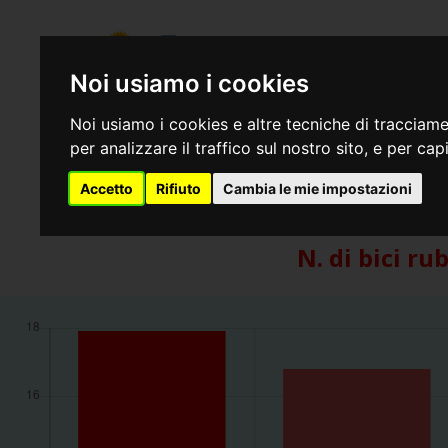
REGISTRO
ITALIANO
BICI
RIB -
H
DAL 2006 PROTEGGE LA TUA BICI DAL FURTO
Noi usiamo i cookies
Noi usiamo i cookies e altre tecniche di tracciame
Numero medio di bici
per analizzare il traffico sul nostro sito, e per c
aggiornat
Accetto
Rifiuto
Cambia le mie impostazioni
N. di bici ru