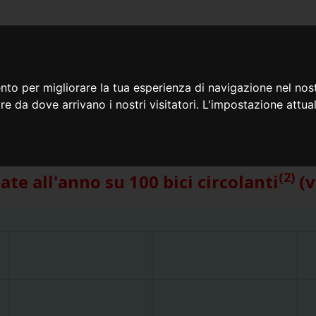
RIB
OME
IL TUO
REGISTRA BICI
CONTROLLA BICI
STOP F
nto per migliorare la tua esperienza di navigazione nel nost
 rubate a seconda della marca
apire da dove arrivano i nostri visitatori. L'impostazione att
i in tempo reale al 08/08/2026
(2)
bate all'anno su 100 bici circolanti
(v