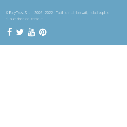
© EasyTrust S.r.l. - 2006 - 2022
- Tutti i diritti riservati, inclusi copia e
duplicazione dei conteuti.