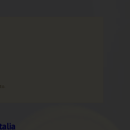
to.
talia