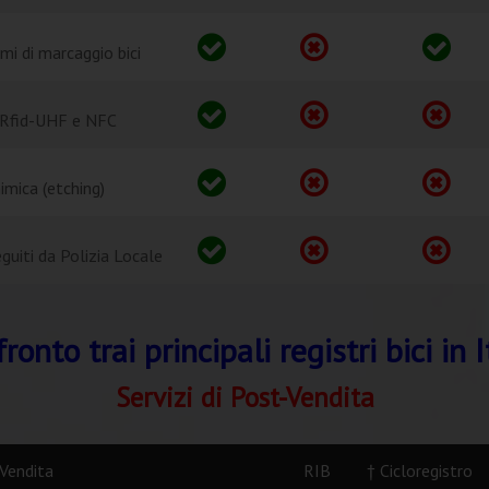
emi di marcaggio bici
 Rfid-UHF e NFC
mica (etching)
guiti da Polizia Locale
ronto trai principali registri bici in I
Servizi di Post-Vendita
-Vendita
RIB
† Cicloregistro