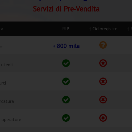
Servizi di Pre-Vendita
ta
RIB
† Cicloregistro
† 
+ 800 mila
te
 utenti
urti
rcatura
e operatore