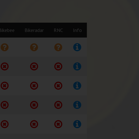
Bikebee
Bikeradar
RNC
Info