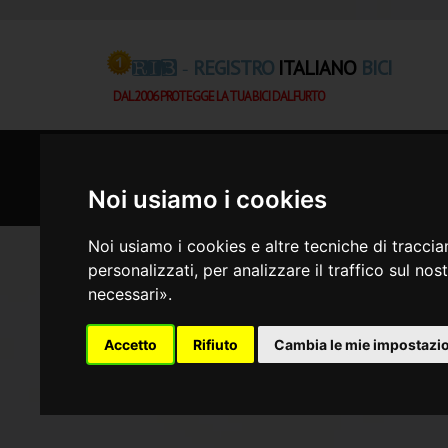
REGISTRO
ITALIANO
BICI
RIB -
DAL 2006 PROTEGGE LA TUA BICI DAL FURTO
Servizi RIB a confronto
Noi usiamo i cookies
Noi usiamo i cookies e altre tecniche di traccia
personalizzati, per analizzare il traffico sul no
necessari».
Accetto
Rifiuto
Cambia le mie impostazi