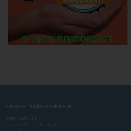
Contatta il Registro Italiano Bici
EasyTrust S.r.l.
Divisione Registro Italiano Bici
Via IV Novembre, 4A