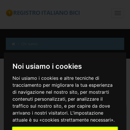
REGISTRO ITALIANO BICI
Chi siamo
Noi usiamo i cookies
Noi usiamo i cookies e altre tecniche di
Tutto
Chi siamo
Cosa facciamo
Le nostre città
Quali garanzie forniamo
Servizi di Proprietà e Garanzia
tracciamento per migliorare la tua esperienza
Soddisfatto o 100% rimborsato
di navigazione nel nostro sito, per mostrarti
contenuti personalizzati, per analizzare il
traffico sul nostro sito, e per capire da dove
arrivano i nostri visitatori. L'impostazione
attuale è su «cookies strettamente necessari».