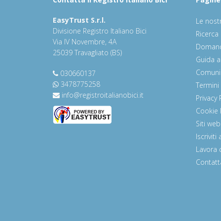
EasyTrust S.r.l.
Le nostr
Divisione Registro Italiano Bici
Ricerca 
Via IV Novembre, 4A
Domande
25039 Travagliato (BS)
Guida al
Comuni
030660137
3478775258
Termini
info@registroitalianobici.it
Privacy 
Cookie 
Siti web
Iscrivit
Lavora 
Contatt