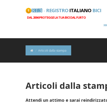
REGISTRO
ITALIANO
BICI
RIB -
DAL 2006 PROTEGGE LA TUA BICI DAL FURTO
H
Articoli dalla stampa
Articoli dalla sta
Attendi un attimo e sarai reindirizzato