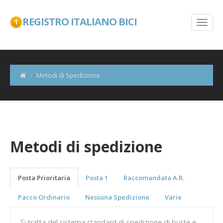
REGISTRO ITALIANO BICI
Metodi di Spedizione
Metodi di spedizione
Posta Prioritaria
Posta 1
Raccomandata A.R.
Pacco Ordinario
Nessuna Spedizione
Varie
Si tratta del sistema standard di spedizione di buste e