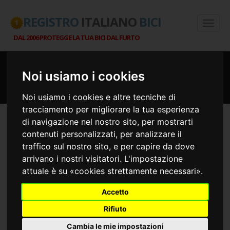
REGISTRO
ITALIANO
BICI
DAL 2006 PROTEGGE LA TUA BICI DAL FURTO
Noi usiamo i cookies
Rinnovare l'iscrizione: sì/no
Noi usiamo i cookies e altre tecniche di
tracciamento per migliorare la tua esperienza
di navigazione nel nostro sito, per mostrarti
contenuti personalizzati, per analizzare il
Quando conviene
traffico sul nostro sito, e per capire da dove
arrivano i nostri visitatori. L'impostazione
attuale è su «cookies strettamente necessari».
rinnovare l'iscrizione
Accetto
e quando no
Rifiuto
Cambia le mie impostazioni