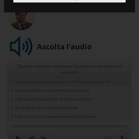
Ascolta l'audio
Quando conviene rinnovare l'iscrizione e quando non
conviene
1. Cosa facciamo per preservare e non far rubare la tua bici
2. Cosa facciamo se ti dovessero rubare la bici
3. Tutti questi servizi al costo di un Euro all'anno
4. Se decidi di non rinnovare l'iscrizione
5. I casi in cui non ti conviene rinnovare l'iscrizione
00:00