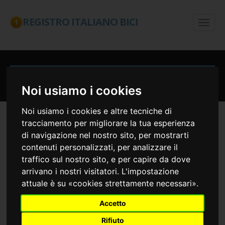
REGISTRO ITALIANO BICI
Segnalazione furto bici
Noi usiamo i cookies
Noi usiamo i cookies e altre tecniche di
tracciamento per migliorare la tua esperienza
di navigazione nel nostro sito, per mostrarti
Ti hanno appena
contenuti personalizzati, per analizzare il
traffico sul nostro sito, e per capire da dove
rubato la bici?
arrivano i nostri visitatori. L'impostazione
attuale è su «cookies strettamente necessari».
Accetto
Segui l'infografica per sapere
Rifiuto