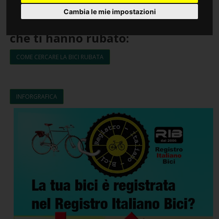
come comportarti.
Cambia le mie impostazioni
Se invece stai cercando la la bici
che ti hanno rubato:
COME CERCARE LA BICI RUBATA
INFORGRAFICA