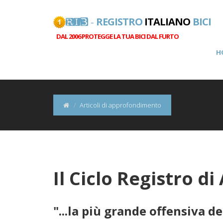
REGISTRO
ITALIANO
BICI
RIB -
DAL 2006 PROTEGGE LA TUA BICI DAL FURTO
H
Articoli di approfondimento
Il Ciclo Registro d
"...la più grande offensiva del