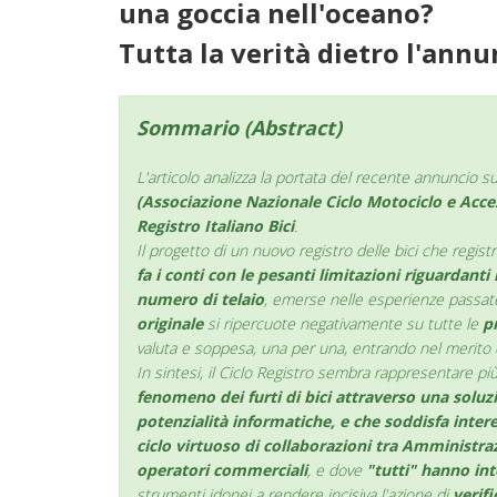
una goccia nell'oceano?
Tutta la verità dietro l'annu
Sommario (Abstract)
L'articolo analizza la portata del recente annuncio su
(Associazione Nazionale Ciclo Motociclo e Acce
Registro Italiano Bici
.
Il progetto di un nuovo registro delle bici che registr
fa i conti con le pesanti limitazioni riguardanti 
numero di telaio
, emerse nelle esperienze passate 
originale
si ripercuote negativamente su tutte le
p
valuta e soppesa, una per una, entrando nel merito 
In sintesi, il Ciclo Registro sembra rappresentare pi
fenomeno dei furti di bici attraverso una soluz
potenzialità informatiche, e che soddisfa interes
ciclo virtuoso di collaborazioni tra Amministrazi
operatori commerciali
, e dove
"tutti" hanno int
strumenti idonei a rendere incisiva l'azione di
verif