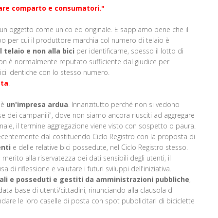
elare comparto e consumatori."
are un oggetto come unico ed originale. E sappiamo bene che il
o per cui il produttore marchia col numero di telaio è
telaio e non alla bici
per identificarne, spesso il lotto di
non è normalmente reputato sufficiente dal giudice per
bici identiche con lo stesso numero.
ata
.
a è
un'impresa ardua
. Innanzitutto perché non si vedono
aese dei campanili", dove non siamo ancora riusciti ad aggregare
ionale, il termine aggregazione viene visto con sospetto o paura.
ecentemente dal costituendo Ciclo Registro con la proposta di
enti
e delle relative bici possedute, nel Ciclo Registro stesso.
ito alla riservatezza dei dati sensibili degli utenti, il
di riflessione e valutare i futuri sviluppi dell'iniziativa.
locali e posseduti e gestiti da amministrazioni pubbliche
,
data base di utenti/cittadini, rinunciando alla clausola di
ondare le loro caselle di posta con spot pubblicitari di biciclette