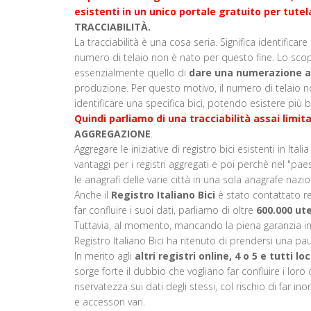
esistenti in un unico portale gratuito per tut
TRACCIABILITÀ.
La tracciabilità è una cosa seria. Significa identific
numero di telaio non è nato per questo fine. Lo scop
essenzialmente quello di
dare una numerazione al 
produzione. Per questo motivo, il numero di telaio 
identificare una specifica bici, potendo esistere più 
Quindi parliamo di una tracciabilità assai limit
AGGREGAZIONE
.
Aggregare le iniziative di registro bici esistenti in Itali
vantaggi per i registri aggregati e poi perchè nel "p
le anagrafi delle varie città in una sola anagrafe naz
Anche il
Registro Italiano Bici
è stato contattato r
far confluire i suoi dati, parliamo di oltre
600.000 ut
Tuttavia, al momento, mancando la piena garanzia in mer
Registro Italiano Bici ha ritenuto di prendersi una pausa 
In merito agli
altri registri online, 4 o 5 e tutti 
sorge forte il dubbio che vogliano far confluire i loro 
riservatezza sui dati degli stessi, col rischio di far in
e accessori vari.