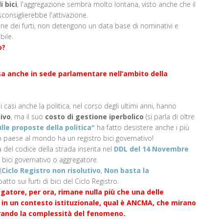
i bici
, l'aggregazione sembra molto lontana, visto anche che il
onsiglierebbe l'attivazione.
ne dei furti, non detengono un data base di nominativi e
bile.
o?
ssa anche in sede parlamentare nell’ambito della
 casi anche la politica, nel corso degli ultimi anni, hanno
ivo
, ma il suo
costo di gestione iperbolico
(si parla di oltre
lle proposte della politica"
ha fatto desistere anche i più
n paese al mondo ha un registro bici governativo!
del codice della strada inserita nel
DDL del 14 Novembre
 bici governativo o aggregatore.
(
Ciclo Registro non risolutivo
,
Non basta la
tto sui furti di bici del Ciclo Registro.
egatore, per ora, rimane nulla più che una delle
r in un contesto istituzionale, qual è ANCMA, che mirano
norando la complessità del fenomeno.
.