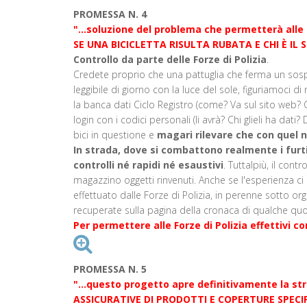
PROMESSA N. 4
"...soluzione del problema che permetterà al
SE UNA BICICLETTA RISULTA RUBATA E CHI È IL
Controllo da parte delle Forze di Polizia
.
Credete proprio che una pattuglia che ferma un sospet
leggibile di giorno con la luce del sole, figuriamoci d
la banca dati Ciclo Registro (come? Va sul sito web? Ci 
login con i codici personali (li avrà? Chi glieli ha dat
bici in questione e
magari rilevare che con quel nu
In strada, dove si combattono realmente i furti 
controlli né rapidi né esaustivi
. Tuttalpiù, il cont
magazzino oggetti rinvenuti. Anche se l'esperienza c
effettuato dalle Forze di Polizia, in perenne sotto org
recuperate sulla pagina della cronaca di qualche quot
Per permettere alle Forze di Polizia effettivi co
PROMESSA N. 5
"...questo progetto apre definitivamente la 
ASSICURATIVE DI PRODOTTI E COPERTURE SPECIFI