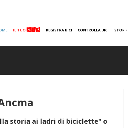
RIB
OME
IL TUO
REGISTRA BICI
CONTROLLA BICI
STOP F
i Ancma
la storia ai ladri di biciclette" o