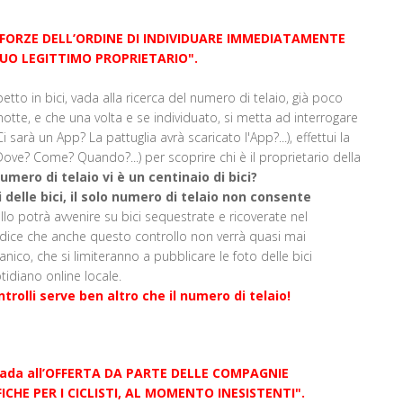
le FORZE DELL’ORDINE DI INDIVIDUARE IMMEDIATAMENTE
 SUO LEGITTIMO PROPRIETARIO".
to in bici, vada alla ricerca del numero di telaio, già poco
i notte, e che una volta e se individuato, si metta ad interrogare
sarà un App? La pattuglia avrà scaricato l'App?...), effettui la
i? Dove? Come? Quando?...) per scoprire chi è il proprietario della
mero di telaio vi è un centinaio di bici?
delle bici, il solo numero di telaio non consente
rollo potrà avvenire su bici sequestrate e ricoverate nel
i dice che anche questo controllo non verrà quasi mai
anico, che si limiteranno a pubblicare le foto delle bici
idiano online locale.
ntrolli serve ben altro che il numero di telaio!
strada all’OFFERTA DA PARTE DELLE COMPAGNIE
CHE PER I CICLISTI, AL MOMENTO INESISTENTI".