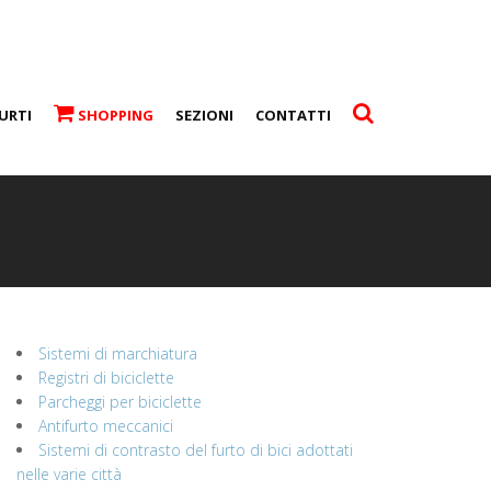
URTI
SHOPPING
SEZIONI
CONTATTI
Sistemi di marchiatura
Registri di biciclette
Parcheggi per biciclette
Antifurto meccanici
Sistemi di contrasto del furto di bici adottati
nelle varie città