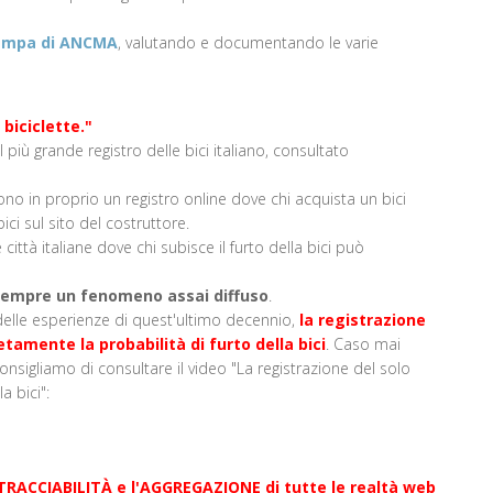
ampa di ANCMA
, valutando e documentando le varie
 biciclette."
 il più grande registro delle bici italiano, consultato
no in proprio un registro online dove chi acquista un bici
ici sul sito del costruttore.
 città italiane dove chi subisce il furto della bici può
o sempre un fenomeno assai diffuso
.
delle esperienze di quest'ultimo decennio,
la registrazione
etamente la probabilità di furto della bici
. Caso mai
consigliamo di consultare il video "La registrazione del solo
a bici":
la TRACCIABILITÀ e l'AGGREGAZIONE di tutte le realtà web