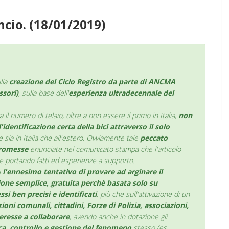
ncio. (18/01/2019)
lla
creazione del Ciclo Registro da parte di ANCMA
ssori)
, sulla base dell'
esperienza ultradecennale del
a il numero di telaio, oltre a non essere il primo in Italia,
non
l'identificazione certa della bici attraverso il solo
sia in Italia che all'estero. Ovviamente tale
peccato
romesse
enunciate nel comunicato stampa che l'articolo
e portando fatti ed esperienze a supporto.
ù
l'ennesimo tentativo di provare ad arginare il
ione semplice, gratuita perchè basata solo su
si ben precisi e identificati
, più che sull'attivazione di un
oni comunali, cittadini, Forze di Polizia, associazioni,
eresse a collaborare
, avendo anche in dotazione gli
ica, controllo e gestione del fenomeno
stesso (es.,