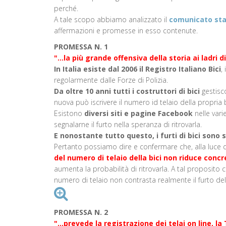
perché.
A tale scopo abbiamo analizzato il
comunicato st
affermazioni e promesse in esso contenute.
PROMESSA N. 1
"...la più grande offensiva della storia ai ladri di
In Italia esiste dal 2006 il Registro Italiano Bici
,
regolarmente dalle Forze di Polizia.
Da oltre 10 anni tutti i costruttori di bici
gestisco
nuova può iscrivere il numero id telaio della propria b
Esistono
diversi siti e pagine Facebook
nelle varie
segnalarne il furto nella speranza di ritrovarla.
E nonostante tutto questo, i furti di bici son
Pertanto possiamo dire e confermare che, alla luce 
del numero di telaio della bici non riduce concr
aumenta la probabilità di ritrovarla. A tal proposito 
numero di telaio non contrasta realmente il furto dell
PROMESSA N. 2
"...prevede la registrazione dei telai on line, 