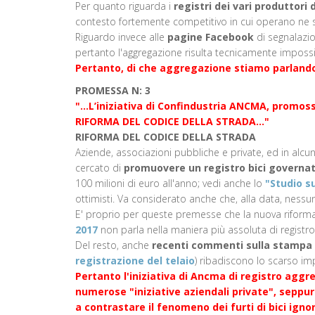
Per quanto riguarda i
registri dei vari produttori d
contesto fortemente competitivo in cui operano ne sc
Riguardo invece alle
pagine Facebook
di segnalazio
pertanto l'aggregazione risulta tecnicamente impossi
Pertanto, di che aggregazione stiamo parland
PROMESSA N: 3
"...L’iniziativa di Confindustria ANCMA, promo
RIFORMA DEL CODICE DELLA STRADA…"
RIFORMA DEL CODICE DELLA STRADA
Aziende, associazioni pubbliche e private, ed in alcuni
cercato di
promuovere un registro bici governat
100 milioni di euro all'anno; vedi anche lo
"Studio su
ottimisti. Va considerato anche che, alla data, nessu
E' proprio per queste premesse che la nuova riforma 
2017
non parla nella maniera più assoluta di registro
Del resto, anche
recenti commenti sulla stampa
registrazione del telaio
) ribadiscono lo scarso impa
Pertanto l'iniziativa di Ancma di registro aggr
numerose "iniziative aziendali private", seppu
a contrastare il fenomeno dei furti di bici ig