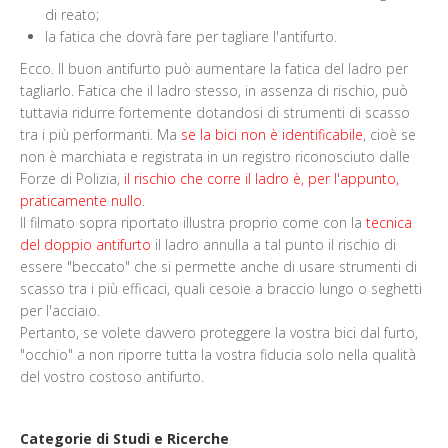
di reato;
la fatica che dovrà fare per tagliare l'antifurto.
Ecco. Il buon antifurto può aumentare la fatica del ladro per
tagliarlo. Fatica che il ladro stesso, in assenza di rischio, può
tuttavia ridurre fortemente dotandosi di strumenti di scasso
tra i più performanti. Ma
se la bici non è identificabile
, cioè se
non è marchiata e registrata in un registro riconosciuto dalle
Forze di Polizia,
il rischio che corre il ladro è, per l'appunto,
praticamente nullo
.
Il filmato sopra riportato illustra proprio come con la
tecnica
del doppio antifurto
il ladro annulla a tal punto il rischio di
essere "beccato" che si permette anche di usare strumenti di
scasso tra i più efficaci, quali cesoie a braccio lungo o seghetti
per l'acciaio.
Pertanto, se volete davvero proteggere la vostra bici dal furto,
"occhio" a non riporre tutta la vostra fiducia solo nella qualità
del vostro costoso antifurto.
Categorie di Studi e Ricerche