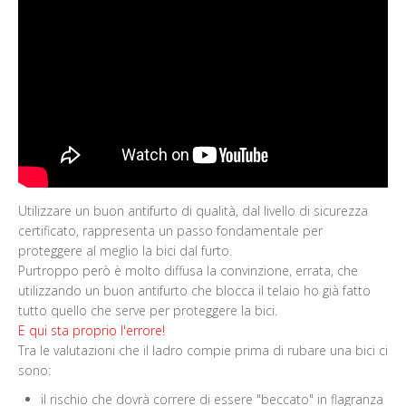
Utilizzare un buon antifurto di qualità, dal livello di sicurezza
certificato, rappresenta un passo fondamentale per
proteggere al meglio la bici dal furto.
Purtroppo però è molto diffusa la convinzione, errata, che
utilizzando un buon antifurto che blocca il telaio ho già fatto
tutto quello che serve per proteggere la bici.
E qui sta proprio l'errore!
Tra le valutazioni che il ladro compie prima di rubare una bici ci
sono:
il rischio che dovrà correre di essere "beccato" in flagranza